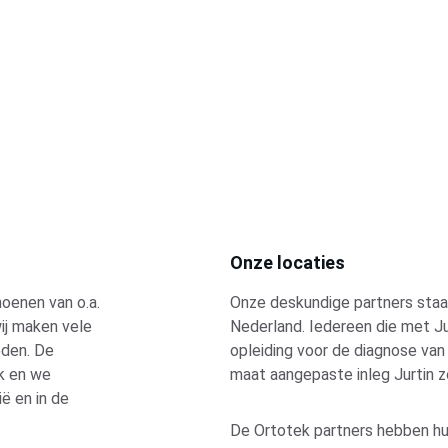
Onze locaties
oenen van o.a. 
Onze deskundige partners staan
ij maken vele 
Nederland. Iedereen die met J
eden. De 
opleiding voor de diagnose van
jk en we 
maat aangepaste inleg Jurtin z
ë en in de 
De Ortotek partners hebben hun